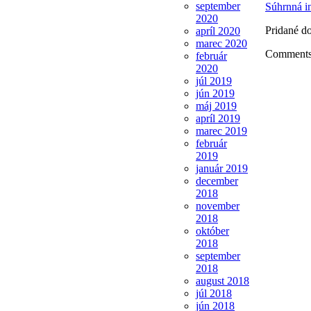
september
Súhrnná i
2020
Pridané d
apríl 2020
marec 2020
Comments 
február
2020
júl 2019
jún 2019
máj 2019
apríl 2019
marec 2019
február
2019
január 2019
december
2018
november
2018
október
2018
september
2018
august 2018
júl 2018
jún 2018