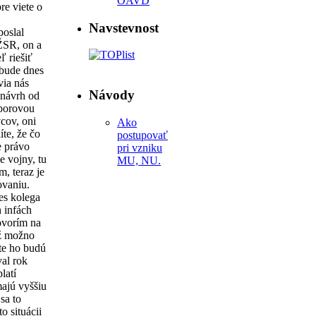
OAVD
re viete o
Navstevnost
poslal
ŽSR, on a
ľ riešiť
 bude dnes
via nás
Návody
 návrh od
dborovou
cov, oni
Ako
íte, že čo
postupovať
e právo
pri vzniku
e vojny, tu
MU, NU.
m, teraz je
ovaniu.
es kolega
 infách
ovorím na
už možno
te ho budú
val rok
latí
majú vyššiu
sa to
o situácii