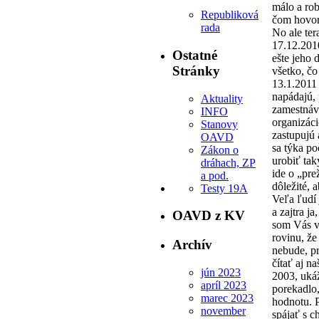
málo a rob
Republiková
čom hovo
rada
No ale ter
17.12.201
Ostatné
ešte jeho 
Stránky
všetko, čo
13.1.2011
napádajú,
Aktuality
zamestnáv
INFO
organizáci
Stanovy
zastupujú 
OAVD
sa týka po
Zákon o
urobiť tak
dráhach, ZP
ide o „prež
a pod.
dôležité, 
Testy 19A
Veľa ľudí 
a zajtra j
OAVD z KV
som Vás v
rovinu, že
Archív
nebude, pr
čítať aj n
jún 2023
2003, ukáž
apríl 2023
porekadlo,
marec 2023
hodnotu. P
november
spájať s c