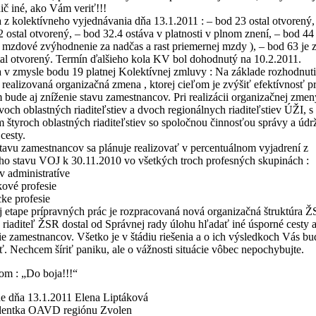
ič iné, ako Vám veriť!!!
 z kolektívneho vyjednávania dňa 13.1.2011 : – bod 23 ostal otvorený,
2 ostal otvorený, – bod 32.4 ostáva v platnosti v plnom znení, – bod 44 
 mzdové zvýhodnenie za nadčas a rast priemernej mzdy ), – bod 63 je 
tal otvorený. Termín ďalšieho kola KV bol dohodnutý na 10.2.2011.
a v zmysle bodu 19 platnej Kolektívnej zmluvy : Na základe rozhodnut
ealizovaná organizačná zmena , ktorej cieľom je zvýšiť efektívnosť p
bude aj zníženie stavu zamestnancov. Pri realizácii organizačnej zmen
voch oblastných riaditeľstiev a dvoch regionálnych riaditeľstiev ÚŽI, s
 štyroch oblastných riaditeľstiev so spoločnou činnosťou správy a údr
cesty.
tavu zamestnancov sa plánuje realizovať v percentuálnom vyjadrení z
ho stavu VOJ k 30.11.2010 vo všetkých troch profesných skupinách :
 v administratíve
kové profesie
ke profesie
 etape prípravných prác je rozpracovaná nová organizačná štruktúra Ž
riaditeľ ŽSR dostal od Správnej rady úlohu hľadať iné úsporné cesty a
e zamestnancov. Všetko je v štádiu riešenia a o ich výsledkoch Vás b
. Nechcem šíriť paniku, ale o vážnosti situácie vôbec nepochybujte.
om : „Do boja!!!“
e dňa 13.1.2011 Elena Liptáková
dentka OAVD regiónu Zvolen