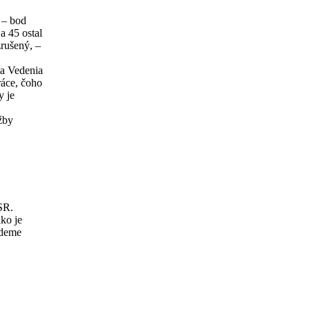
 – bod
a 45 ostal
zrušený, –
ia Vedenia
ráce, čoho
y je
žby
SR.
ko je
udeme