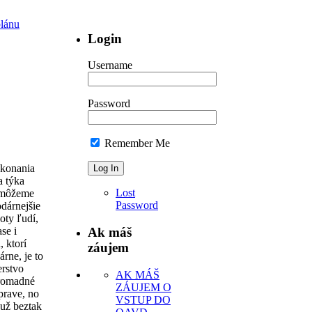
plánu
Login
Username
Password
Remember Me
 konania
 týka
Lost
nemôžeme
Password
odárnejšie
oty ľudí,
se i
Ak máš
 ktorí
záujem
rne, je to
erstvo
AK MÁŠ
 hromadné
ZÁUJEM O
prave, no
VSTUP DO
 už beztak