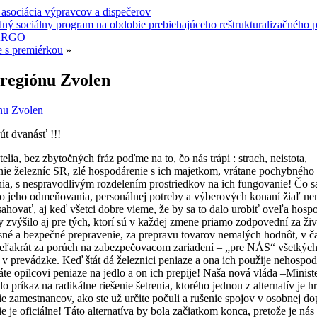
asociácia výpravcov a dispečerov
ný sociálny program na obdobie prebiehajúceho reštrukturalizačného 
ARGO
 s premiérkou
»
regiónu Zvolen
ónu Zvolen
út dvanásť !!!
telia, bez zbytočných fráz poďme na to, čo nás trápi : strach, neistota,
nie železníc SR, zlé hospodárenie s ich majetkom, vrátane pochybného
ia, s nespravodlivým rozdelením prostriedkov na ich fungovanie!
Čo sa
do jeho odmeňovania, personálnej potreby a výberových konaní žiaľ 
ahovať, aj keď všetci dobre vieme, že by sa to dalo urobiť oveľa hosp
 zvýšilo aj pre tých, ktorí sú v každej zmene priamo zodpovední za živ
sné a bezpečné prepravenie, za prepravu tovarov nemalých hodnôt, v ča
veľakrát za porúch na zabezpečovacom zariadení – „pre NÁS“ všetkých,
v prevádzke. Keď štát dá železnici peniaze a ona ich použije nehospodá
te opilcovi peniaze na jedlo a on ich prepije! Naša nová vláda –Minist
alo príkaz na radikálne riešenie šetrenia, ktorého jednou z alternatív je
e zamestnancov, ako ste už určite počuli a rušenie spojov v osobnej do
nie je oficiálne! Táto alternatíva by bola začiatkom konca, pretože je nás