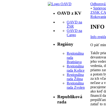
Odborová 
«
Sprievod
ZSSK C
OAVD z KV
Rokovanie
OAVD na
INFO 
ŽSR
OAVD na
Cargo
Info regi
Regióny
O päť min
Takže pria
Regionálna
devastova
rada
jeho veden
Bratislava
vedenia, 
Regionálna
priamo zas
rada Košice
a potom by
Regionálna
za ich vča
rada Žilina
nečase a 
Regionálna
pracujeme 
rada Zvolen
ako keď dá
financií d
Republiková
prepúšťani
rada
zatiaľ to 