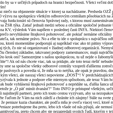
ilo by sa v určitých prípadoch na hranici bezpečnosti. Všetci veľmi dob
rím!
az niečo na objasnenie situácie v ktorej sa nachádzame. Predseda OZŽ 
0 výzvu na spoluprácu všetkým odborovým centrálam pôsobiacich na 
dvaja funkcionári sú členovia Správnej rady, s ktorou musí zamestnávate
 sa ŽSR týka. Zatiaľ jednali medzi sebou a oficiálne spoločné jednanie
 na KV, výsledok Vám napíšem v poslednej časti INFA. Niektorí členo
 prečo nevyhlásime štrajkovú pohotovosť, ale pokiaľ nemáme oficiálny
ateľa, tak nemáme právo. No a ešte tu ide o spoluprácu s najväčšou o
ou, ktorú momentálne podporujú aj napríklad viac ako tri pätiny výprav
aj tých, čo nie sú organizovaní v žiadnej odborovej organizácii. Nemysl
čtu členskej základne, takzvanej podpory zamestnancov, majú najväčši
ýto krok oni? Samozrejme s našou spoluprácou, tu už nejde o žabomyši
itie“! Ak od nás chcete viac, tak sa pridajte, ale toto teraz riešiť nebude
aby sme sa spoločne všetky odborové centrály vzopreli ďalšiemu zotroč
je pasívnych a povedia si, že mňa sa to netýka, ale opak je pravdou, dn
a, kým všetci, ale naozaj všetci nepovieme „DOSŤ“! V predchádzajúcich
yzývala k jednote a podpore ešte miernym spôsobom, ale teraz Vám h
 ak bude vyhlásená štrajková pohotovosť a nepridáte sa, ďalšia šanca 
etože je „O päť minút dvanásť!“ Toto INFO je prístupné všetkým, urči
aši najsilnejší partneri, preto ich touto cestou vyzývam, aby sa nezopako
te ľuďom že Vám na nich záleží a chránite ich záujmy! Stále na svete p
 že peniaze kazia charakter, ale podľa mňa je oveľa viacej vecí, ktoré 
eniaze potrebujeme iba preto, lebo ich všade od nás pýtajú, ale nemusí 
hamtivosťou, preto chcem aby ste nezapredali svojich ľudí, ktorým v tejt