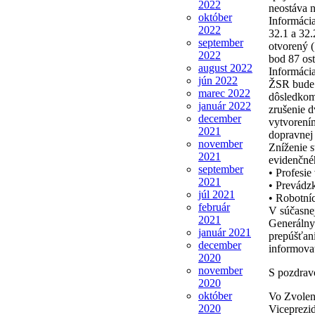
2022
neostáva n
október
Informácia
2022
32.1 a 32.
september
otvorený (
2022
bod 87 os
august 2022
Informáci
jún 2022
ŽSR bude r
marec 2022
dôsledkom 
január 2022
zrušenie d
december
vytvorením
2021
dopravnej 
november
Zníženie s
2021
evidenčné
september
• Profesie
2021
• Prevádz
júl 2021
• Robotníc
február
V súčasnej
2021
Generálny 
január 2021
prepúšťani
december
informovať
2020
november
S pozdrav
2020
október
Vo Zvolen
2020
Viceprezi