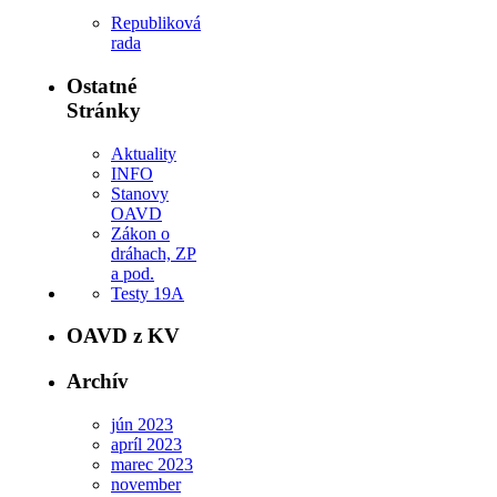
Republiková
rada
Ostatné
Stránky
Aktuality
INFO
Stanovy
OAVD
Zákon o
dráhach, ZP
a pod.
Testy 19A
OAVD z KV
Archív
jún 2023
apríl 2023
marec 2023
november