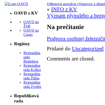
Odborová asociácia výpravcov a dispe
«
INFO z KV
OAVD z KV
Význam plynulého a bezpe
OAVD na
Na prečítanie
ŽSR
OAVD na
Cargo
Podpora osobnej železnič
Regióny
Pridané do
Uncategorized
Regionálna
rada
Comments are closed.
Bratislava
Regionálna
rada Košice
Regionálna
rada Žilina
Regionálna
rada Zvolen
Republiková
rada