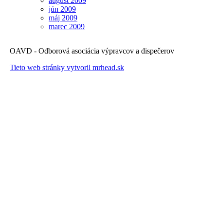
august 2009
jún 2009
máj 2009
marec 2009
OAVD - Odborová asociácia výpravcov a dispečerov
Tieto web stránky vytvoril mrhead.sk