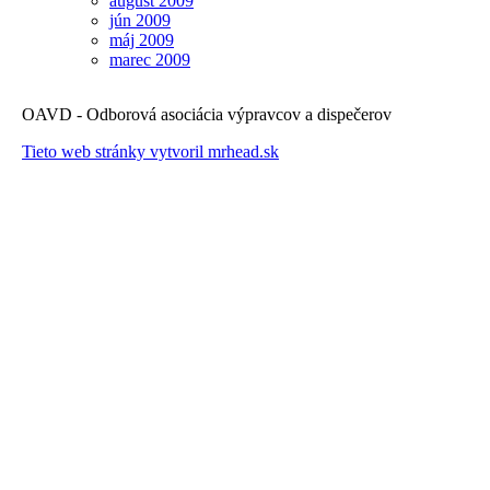
august 2009
jún 2009
máj 2009
marec 2009
OAVD - Odborová asociácia výpravcov a dispečerov
Tieto web stránky vytvoril mrhead.sk