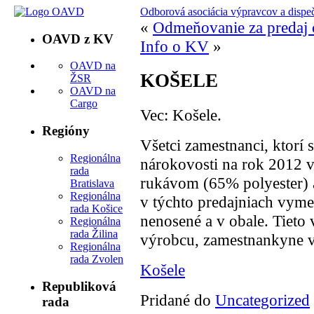
Odborová asociácia výpravcov a dispe
«
Odmeňovanie za predaj 
OAVD z KV
Info o KV
»
OAVD na
KOŠELE
ŽSR
OAVD na
Cargo
Vec: Košele.
Regióny
Všetci zamestnanci, ktorí 
Regionálna
nárokovosti na rok 2012 v
rada
rukávom (65% polyester) a
Bratislava
Regionálna
v týchto predajniach vyme
rada Košice
nenosené a v obale. Tiet
Regionálna
rada Žilina
výrobcu, zamestnankyne v
Regionálna
rada Zvolen
Košele
Republiková
Pridané do
Uncategorized
rada