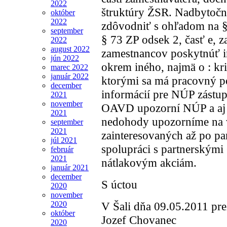
2022
štruktúry ŽSR. Nadbytoč
október
2022
zdôvodniť s ohľadom na §6
september
§ 73 ZP odsek 2, časť e, 
2022
august 2022
zamestnancov poskytnúť i
jún 2022
okrem iného, najmä o : kr
marec 2022
január 2022
ktorými sa má pracovný po
december
informácií pre NÚP zástu
2021
november
OAVD upozorní NÚP a aj I
2021
nedohody upozorníme na v
september
2021
zainteresovaných až po p
júl 2021
spolupráci s partnerskými
február
2021
nátlakovým akciám.
január 2021
december
S úctou
2020
november
V Šali dňa 09.05.2011 p
2020
október
Jozef Chovanec
2020