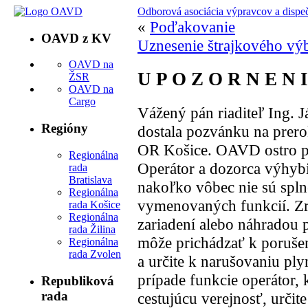
Odborová asociácia výpravcov a dispe
«
Poďakovanie
OAVD z KV
Uznesenie štrajkového vý
OAVD na
U P O Z O R N E N I
ŽSR
OAVD na
Cargo
Vážený pán riaditeľ Ing. 
Regióny
dostala pozvánku na prer
OR Košice. OAVD ostro pro
Regionálna
Operátor a dozorca výhyb
rada
Bratislava
nakoľko vôbec nie sú spl
Regionálna
vymenovaných funkcií. Zr
rada Košice
Regionálna
zariadení alebo náhradou
rada Žilina
môže prichádzať k porušen
Regionálna
rada Zvolen
a určite k narušovaniu ply
prípade funkcie operátor, 
Republiková
rada
cestujúcu verejnosť, určite