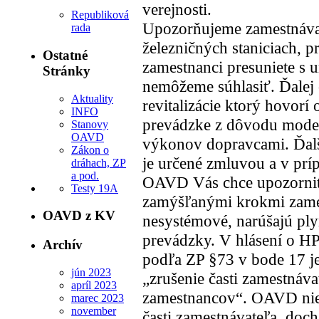
verejnosti.
Republiková
Upozorňujeme zamestnávate
rada
železničných staniciach, 
Ostatné
zamestnanci presuniete s 
Stránky
nemôžeme súhlasiť. Ďalej
Aktuality
revitalizácie ktorý hovorí
INFO
prevádzke z dôvodu moder
Stanovy
OAVD
výkonov dopravcami. Ďalš
Zákon o
je určené zmluvou a v prí
dráhach, ZP
a pod.
OAVD Vás chce upozorniť t
Testy 19A
zamýšľanými krokmi zames
OAVD z KV
nesystémové, narúšajú ply
prevádzky. V hlásení o 
Archív
podľa ZP §73 v bode 17 j
jún 2023
„zrušenie časti zamestnáv
apríl 2023
zamestnancov“. OAVD nie 
marec 2023
november
časti zamestnávateľa, doc