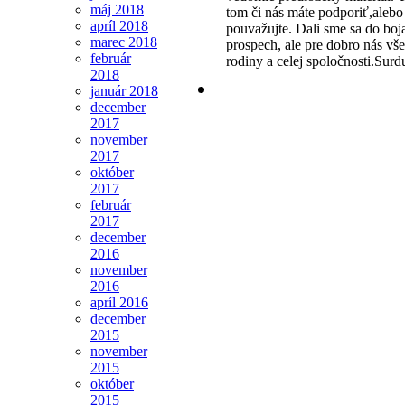
máj 2018
tom či nás máte podporiť,alebo 
apríl 2018
pouvažujte. Dali sme sa do boja
marec 2018
prospech, ale pre dobro nás vše
február
rodiny a celej spoločnosti.Surd
2018
január 2018
december
2017
november
2017
október
2017
február
2017
december
2016
november
2016
apríl 2016
december
2015
november
2015
október
2015