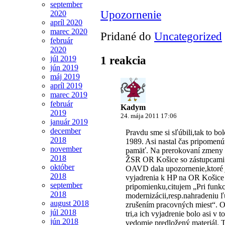
september
Upozornenie
2020
apríl 2020
marec 2020
Pridané do
Uncategorized
február
2020
1 reakcia
júl 2019
jún 2019
máj 2019
apríl 2019
marec 2019
február
Kadym
2019
24. mája 2011 17:06
január 2019
december
Pravdu sme si sľúbili,tak to b
2018
1989. Asi nastal čas pripomenúť
november
pamäť. Na prerokovaní zmeny
2018
ŽSR OR Košice so zástupcami
október
OAVD dala upozornenie,ktoré j
2018
vyjadrenia k HP na OR Košic
september
pripomienku,citujem „Pri funkc
2018
modernizácii,resp.nahradeniu ľ
august 2018
zrušením pracovných miest“. O
júl 2018
tri,a ich vyjadrenie bolo asi v
jún 2018
vedomie predložený materiál. 