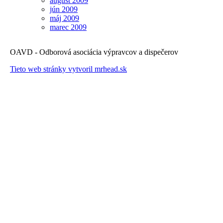
august 2009
jún 2009
máj 2009
marec 2009
OAVD - Odborová asociácia výpravcov a dispečerov
Tieto web stránky vytvoril mrhead.sk