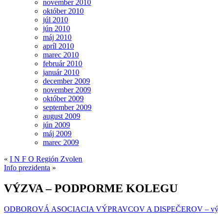
november 2010
október 2010
júl 2010
jún 2010
máj 2010
apríl 2010
marec 2010
február 2010
január 2010
december 2009
november 2009
október 2009
september 2009
august 2009
jún 2009
máj 2009
marec 2009
«
I N F O Región Zvolen
Info prezidenta
»
VÝZVA – PODPORME KOLEGU
ODBOROVÁ ASOCIACIA VÝPRAVCOV A DISPEČEROV – vý