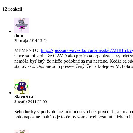
12 reakcií
dofo
29. mája 2014 13:42
MEMENTO:
http://spisskanovaves.korzar.sme.sk/c/7218163/v
Chce sa mi veriť, že OAVD ako profesná organizácia vyjadrí sv
nemôže byť istý, že niečo podobné sa mu nestane. Kedže sa sú
stanovisko. Osobne som presvedčený, že na kolegovi M. bol
SlavoKral
3. apríla 2011 22:00
Sebedinsky v podstate rozumiem čo si chcel povedať , ak máme b
bolo napísané inak.To je to čo by som chcel posunúť niekam i