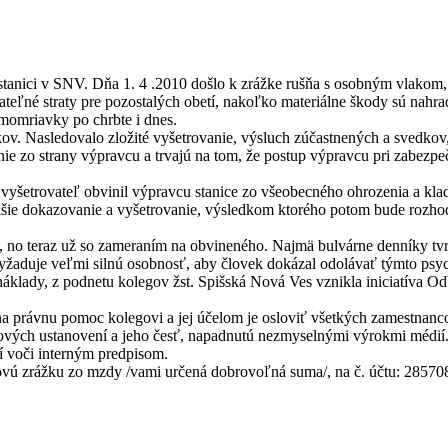
stanici v SNV. Dňa 1. 4 .2010 došlo k zrážke rušňa s osobným vlakom, 
ateľné straty pre pozostalých obetí, nakoľko materiálne škody sú nahra
imomriavky po chrbte i dnes.
ov. Nasledovalo zložité vyšetrovanie, výsluch zúčastnených a svedkov
benie zo strany výpravcu a trvajú na tom, že postup výpravcu pri zabez
šetrovateľ obvinil výpravcu stanice zo všeobecného ohrozenia a klad
lšie dokazovanie a vyšetrovanie, výsledkom ktorého potom bude rozhod
du, no teraz už so zameraním na obvineného. Najmä bulvárne denníky tvr
 vyžaduje veľmi silnú osobnosť, aby človek dokázal odolávať týmto ps
áklady, z podnetu kolegov žst. Spišská Nová Ves vznikla iniciatíva 
 právnu pomoc kolegovi a jej účelom je osloviť všetkých zamestnancov
sových ustanovení a jeho česť, napadnutú nezmyselnými výrokmi médií.
ní voči interným predpisom.
vú zrážku zo mzdy /vami určená dobrovoľná suma/, na č. účtu: 2857089