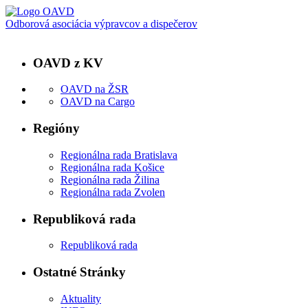
Odborová asociácia výpravcov a dispečerov
OAVD z KV
OAVD na ŽSR
OAVD na Cargo
Regióny
Regionálna rada Bratislava
Regionálna rada Košice
Regionálna rada Žilina
Regionálna rada Zvolen
Republiková rada
Republiková rada
Ostatné Stránky
Aktuality