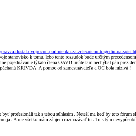
ypravca-dostal-dvojrocnu-podmienku-za-zeleznicnu-tragediu-na-spisi.h
oje stanovisko k tomu, lebo tento rozsudok bude určitým precedensom p
dne pojednávanie týkalo člena OAVD určite tam nechýbal pán preziden
a spáchaná KRIVDA. A pomoc od zamestnávateľa a OC bola mizivá !
yť profesionáli tak s tebou súhlasím . Neteší ma keď by toto fórum slú
nam ja . A nie všetko mám záujem rozmazávať tu . Tu s tým nevypôsob