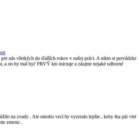
tml
re nás všetkých do ďalších rokov v našej práci. A nikto si prevádzke
t, a on by mal byť PRVÝ kto iniciuje a záujme nejaké odborné
žilo na zvady . Ale mnoho vecí by vyzeralo lepšie , keby iba pár viet
íme zmenu .