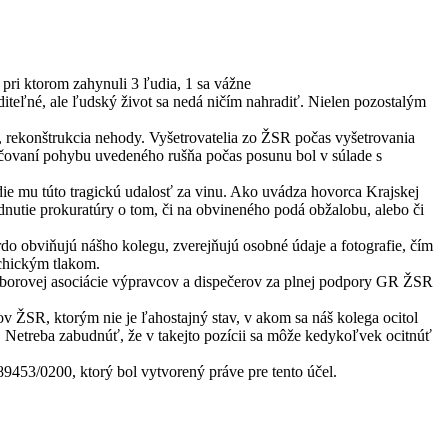
pri ktorom zahynuli 3 ľudia, 1 sa vážne
diteľné, ale ľudský život sa nedá ničím nahradiť. Nielen pozostalým
, rekonštrukcia nehody. Vyšetrovatelia zo ŽSR počas vyšetrovania
pečovaní pohybu uvedeného rušňa počas posunu bol v súlade s
ie mu túto tragickú udalosť za vinu. Ako uvádza hovorca Krajskej
nutie prokuratúry o tom, či na obvineného podá obžalobu, alebo či
do obviňujú nášho kolegu, zverejňujú osobné údaje a fotografie, čím
ychickým tlakom.
Odborovej asociácie výpravcov a dispečerov za plnej podpory GR ŽSR
 ŽSR, ktorým nie je ľahostajný stav, v akom sa náš kolega ocitol
 Netreba zabudnúť, že v takejto pozícii sa môže kedykoľvek ocitnúť
453/0200, ktorý bol vytvorený práve pre tento účel.