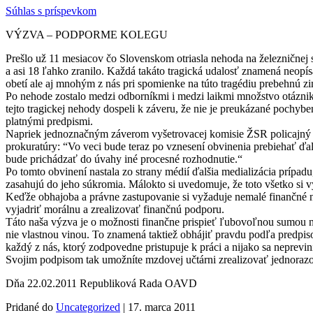
Súhlas s príspevkom
VÝZVA – PODPORME KOLEGU
Prešlo už 11 mesiacov čo Slovenskom otriasla nehoda na železničnej 
a asi 18 ľahko zranilo. Každá takáto tragická udalosť znamená neopís
obetí ale aj mnohým z nás pri spomienke na túto tragédiu prebehnú z
Po nehode zostalo medzi odborníkmi i medzi laikmi množstvo otáznik
tejto tragickej nehody dospeli k záveru, že nie je preukázané pochy
platnými predpismi.
Napriek jednoznačným záverom vyšetrovacej komisie ŽSR policajný vy
prokuratúry: “Vo veci bude teraz po vznesení obvinenia prebiehať ďa
bude prichádzať do úvahy iné procesné rozhodnutie.“
Po tomto obvinení nastala zo strany médií ďalšia medializácia prípa
zasahujú do jeho súkromia. Málokto si uvedomuje, že toto všetko si
Keďže obhajoba a právne zastupovanie si vyžaduje nemalé finančné n
vyjadriť morálnu a zrealizovať finančnú podporu.
Táto naša výzva je o možnosti finančne prispieť ľubovoľnou sumou na
nie vlastnou vinou. To znamená taktiež obhájiť pravdu podľa predpi
každý z nás, ktorý zodpovedne pristupuje k práci a nijako sa neprevi
Svojim podpisom tak umožníte mzdovej učtárni zrealizovať jednorazo
Dňa 22.02.2011 Republiková Rada OAVD
Pridané do
Uncategorized
| 17. marca 2011