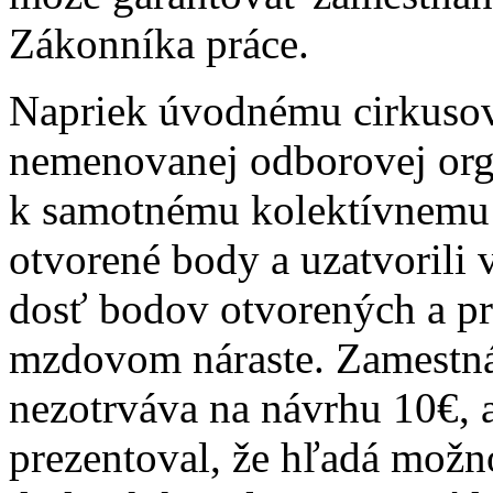
Zákonníka práce.
Napriek úvodnému cirkusov
nemenovanej odborovej orga
k samotnému kolektívnemu 
otvorené body a uzatvorili v
dosť bodov otvorených a p
mzdovom náraste. Zamestnáv
nezotrváva na návrhu 10€, 
prezentoval, že hľadá možn