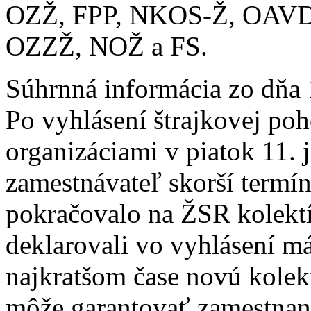
OZŽ, FPP, NKOS-Ž, OAVD
OZZŽ, NOŽ a FS.
Súhrnná informácia zo dňa
Po vyhlásení štrajkovej po
organizáciami v piatok 11. 
zamestnávateľ skorší termín
pokračovalo na ŽSR kolektí
deklarovali vo vyhlásení 
najkratšom čase novú kolekt
môže garantovať zamestnan