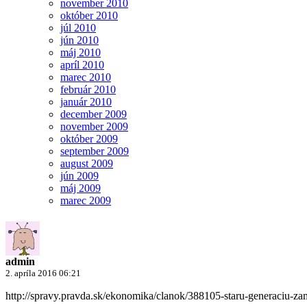
november 2010
október 2010
júl 2010
jún 2010
máj 2010
apríl 2010
marec 2010
február 2010
január 2010
december 2009
november 2009
október 2009
september 2009
august 2009
jún 2009
máj 2009
marec 2009
admin
2. apríla 2016 06:21
http://spravy.pravda.sk/ekonomika/clanok/388105-staru-generaciu-za