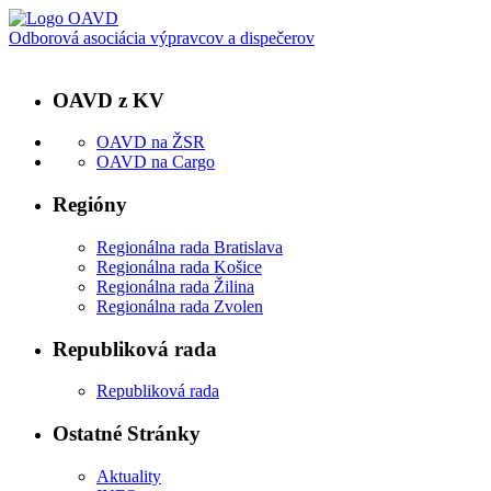
Odborová asociácia výpravcov a dispečerov
OAVD z KV
OAVD na ŽSR
OAVD na Cargo
Regióny
Regionálna rada Bratislava
Regionálna rada Košice
Regionálna rada Žilina
Regionálna rada Zvolen
Republiková rada
Republiková rada
Ostatné Stránky
Aktuality