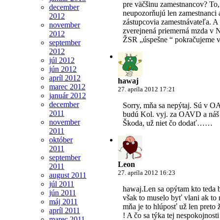
pre väčšinu zamestnancov? To, 
december
neupozorňujú len zamestnanci a
2012
zástupcovia zamestnávateľa. A
november
zverejnená priemerná mzda v
2012
ŽSR „úspešne “ pokračujeme v
september
2012
júl 2012
jún 2012
apríl 2012
hawaj
marec 2012
27. apríla 2012 17:21
január 2012
december
Sorry, mňa sa nepýtaj. Sú v O
2011
budú Kol. vyj. za OAVD a náš 
november
Škoda, už niet čo dodať……
2011
október
2011
september
Leon
2011
27. apríla 2012 16:23
august 2011
júl 2011
hawaj.Len sa opýtam kto teda b
jún 2011
však to muselo byť vlani ak to
máj 2011
mňa je to hlúposť už len pret
apríl 2011
! A čo sa týka tej nespokojnost
marec 2011