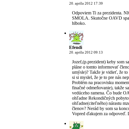
20. apríla 2012 17:39
Odpoviem Ti za prezidenta. N
SMOLA. Skutočne OAVD spadla
hlboko.
Efendi
20. apríla 2012 09:13
Jozef,(p.prezident) keby som sa
pláne o tomto informovať čle
umýsle)? Takže je vidieť, že t
si si myslel, že je to pre nás n
Problém na pracovisku momen
finačné odmeňovanie), takže sa
vedúceho ramena. Čo bude OAV
ohľadne Rekondičných pobyt
ohľadne(citeľného) nárastu mz
členov? Nerád by som sa konco
Vopred ďakujem za odpoveď. 