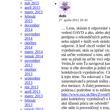
máj 2015
apríl 2015
marec 2015
dofo
február
27. apríla 2012 20:43
2015
december
… Leon, skúsim ti odpovedať n
2014
vedení OAVD a ako, alebo ak
november
predpisu o rekondičných poby
2014
neho nájdeš v tiráži web stránk
október
odpovie. A keď chceš vedieť k
2014
vyjednávaní, skús sa spýtať vi
marec 2014
má určite vedomosť o tom, aleb
január 2014
sme sa pýtali na určite veci 
november
Verím,že som Ťa navigoval kam
2013
teraz si ešte dovolím ja jednú o
október
kolektívnych vyjednávačov. Ch
2013
k tejto téme. Na rokovaní v Tat
september
zamestnávateľa priznali reáln
2013
dva mesiace. A ďalej pomenova
jún 2013
poklesu.( podrobne si to môžete
apríl 2013
http://www.ozz.sk/files/Zves
marec 2013
páni kolektívny vyjednávači o K
február
akú úžasnú prácu ste odviedli?
2013
ešte stále si presvedčený o tom
január 2013