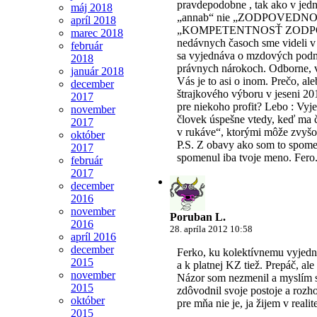
pravdepodobne , tak ako v jed
máj 2018
„annab“ nie „ZODPOVED
apríl 2018
„KOMPETENTNOSŤ ZODPO
marec 2018
nedávnych časoch sme videli v 
február
sa vyjednáva o mzdových podm
2018
právnych nárokoch. Odborne, v
január 2018
Vás je to asi o inom. Prečo, al
december
štrajkového výboru v jeseni 20
2017
pre niekoho profit? Lebo : Vy
november
človek úspešne vtedy, keď ma
2017
v rukáve“, ktorými môže zvyšo
október
P.S. Z obavy ako som to spome
2017
spomenul iba tvoje meno. Fero
február
2017
december
2016
november
Poruban L.
2016
28. apríla 2012 10:58
apríl 2016
december
Ferko, ku kolektívnemu vyjedn
2015
a k platnej KZ tiež. Prepáč, al
november
Názor som nezmenil a myslím s
2015
zdôvodnil svoje postoje a rozh
október
pre mňa nie je, ja žijem v realit
2015