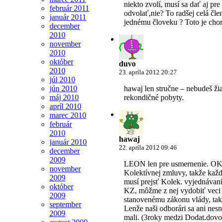
niekto zvolí, musí sa dať aj pr
február 2011
odvolať,nie? To radšej celá čle
január 2011
jednému človeku ? Toto je cho
december
2010
november
2010
október
duvo
2010
23. apríla 2012 20:27
júl 2010
jún 2010
hawaj len stručne – nebudeš ži
máj 2010
rekondičné pobyty.
apríl 2010
marec 2010
február
2010
hawaj
január 2010
22. apríla 2012 09:46
december
2009
LEON len pre usmernenie. OK4
november
Kolektívnej zmluvy, takže ka
2009
musí prejsť Kolek. vyjednávan
október
KZ, môžme z nej vydobiť veci 
2009
stanovenému zákonu vlády, tak
september
Lenže naši odborári sa ani nes
2009
mali. (3roky medzi Dodat.dovo