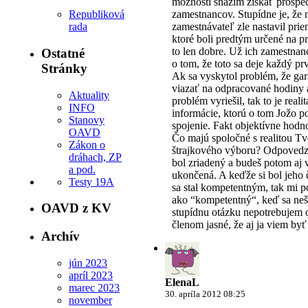
možností snažím získať prospe
Republiková
zamestnancov. Stupídne je, že m
rada
zamestnávateľ zle nastavil pri
ktoré boli predtým určené na p
to len dobre. Už ich zamestna
Ostatné
o tom, že toto sa deje každý pr
Stránky
Ak sa vyskytol problém, že gar
viazať na odpracované hodiny
Aktuality
problém vyriešil, tak to je realit
INFO
informácie, ktorú o tom Jožo p
Stanovy
spojenie. Fakt objektívne hodno
OAVD
Čo majú spoločné s realitou T
Zákon o
štrajkového výboru? Odpovedz 
dráhach, ZP
bol zriadený a budeš potom aj 
a pod.
ukončená. A keďže si bol jeho
Testy 19A
sa stal kompetentným, tak mi po
ako “kompetentný“, keď sa neš
OAVD z KV
stupídnu otázku nepotrebujem 
členom jasné, že aj ja viem byť
Archív
jún 2023
apríl 2023
ElenaL
marec 2023
30. apríla 2012 08:25
november