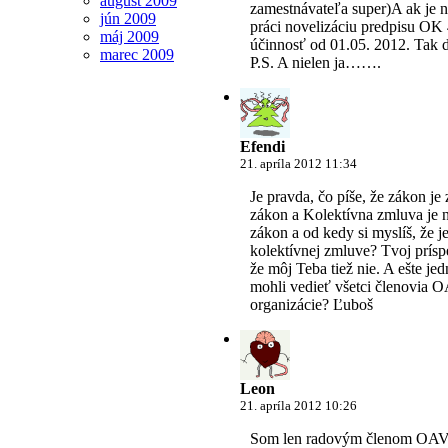
august 2009
zamestnávateľa super)A ak je n
jún 2009
práci novelizáciu predpisu OK 4
máj 2009
účinnosť od 01.05. 2012. Tak 
marec 2009
P.S. A nielen ja…….
Efendi
21. apríla 2012 11:34
Je pravda, čo píše, že zákon je
zákon a Kolektívna zmluva je n
zákon a od kedy si myslíš, že j
kolektívnej zmluve? Tvoj prís
že môj Teba tiež nie. A ešte je
mohli vedieť všetci členovia O
organizácie? Ľuboš
Leon
21. apríla 2012 10:26
Som len radovým členom OAVD,