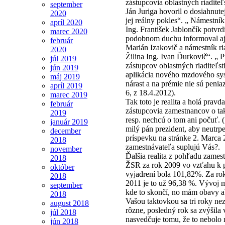
zástupcovia oblastných riaditeľ
september
Ján Juriga hovoril o dosiahnut
2020
jej reálny pokles“. „ Námestní
apríl 2020
Ing. František Jablončík potvrd
marec 2020
podobnom duchu informoval aj 
február
Marián Izakovič a námestník ri
2020
Žilina Ing. Ivan Ďurkovič“. „ 
júl 2019
zástupcov oblastných riaditeľst
jún 2019
aplikácia nového mzdového sys
máj 2019
nárast a na prémie nie sú peniaz
apríl 2019
6, z 18.4.2012).
marec 2019
Tak toto je realita a holá prav
február
zástupcovia zamestnancov o tak
2019
resp. nechcú o tom ani počuť. 
január 2019
milý pán prezident, aby neutrpe
december
príspevku na stránke 2. Marca 
2018
zamestnávateľa suplujú Vás?.
november
Ďalšia realita z pohľadu zame
2018
ŽSR za rok 2009 vo vzťahu k
október
vyjadrení bola 101,82%. Za ro
2018
2011 je to už 96,38 %. Vývoj m
september
kde to skončí, no mám obavy a
2018
Vašou taktovkou sa tri roky ne
august 2018
rôzne, posledný rok sa zvýšila 
júl 2018
nasvedčuje tomu, že to nebolo
jún 2018