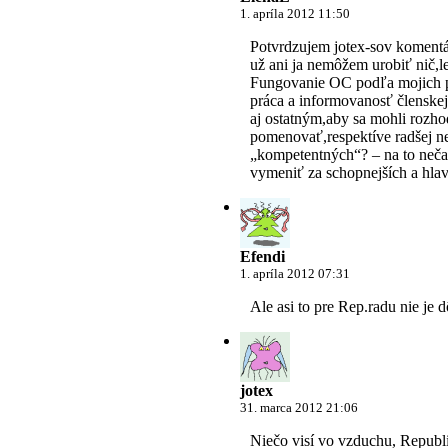
1. apríla 2012 11:50
Potvrdzujem jotex-sov komentár
už ani ja nemôžem urobiť nič,
Fungovanie OC podľa mojich p
práca a informovanosť členske
aj ostatným,aby sa mohli rozhod
pomenovať,respektíve radšej n
„kompetentných“? – na to nečak
vymeniť za schopnejších a hlav
Efendi
1. apríla 2012 07:31
Ale asi to pre Rep.radu nie je d
jotex
31. marca 2012 21:06
Niečo visí vo vzduchu, Republi