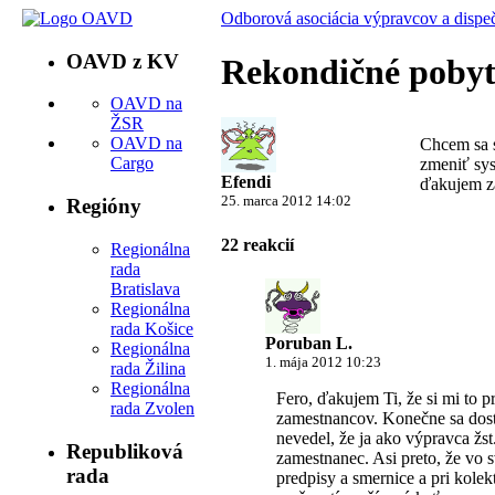
Odborová asociácia výpravcov a dispe
OAVD z KV
Rekondičné poby
OAVD na
ŽSR
OAVD na
Chcem sa s
Cargo
zmeniť sy
Efendi
ďakujem z
25. marca 2012 14:02
Regióny
22 reakcií
Regionálna
rada
Bratislava
Regionálna
rada Košice
Poruban L.
Regionálna
1. mája 2012 10:23
rada Žilina
Regionálna
Fero, ďakujem Ti, že si mi to pr
rada Zvolen
zamestnancov. Konečne sa dost
nevedel, že ja ako výpravca žs
Republiková
zamestnanec. Asi preto, že vo
rada
predpisy a smernice a pri kole