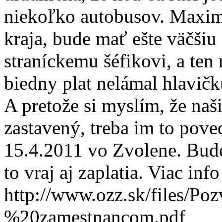
niekoľko autobusov. Maximá
kraja, bude mať ešte väčšiu
straníckemu šéfikovi, a ten
biedny plat nelámal hlavičk
A pretože si myslím, že na
zastavený, treba im to poved
15.4.2011 vo Zvolene. Bud
to vraj aj zaplatia. Viac info
http://www.ozz.sk/files/P
%20zamestnancom.pdf