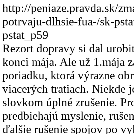
http://peniaze.pravda.sk/z
potrvaju-dlhsie-fua-/sk-p
pstat_p59
Rezort dopravy si dal urobi
konci mája. Ale už 1.mája 
poriadku, ktorá výrazne o
viacerých tratiach. Niekde
slovkom úplné zrušenie. Pr
predbiehajú myslenie, ruše
ďalšie rušenie spojov po vy