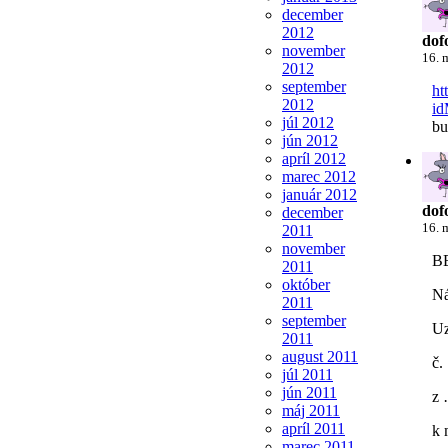
december
2012
dof
november
16. 
2012
september
ht
2012
id
júl 2012
bu
jún 2012
apríl 2012
marec 2012
január 2012
dof
december
16. 
2011
november
B
2011
október
Ná
2011
september
Uz
2011
august 2011
č.
júl 2011
jún 2011
z
máj 2011
apríl 2011
k 
marec 2011