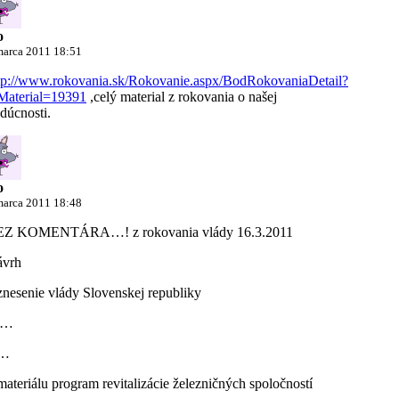
o
marca 2011 18:51
tp://www.rokovania.sk/Rokovanie.aspx/BodRokovaniaDetail?
Material=19391
,celý material z rokovania o našej
dúcnosti.
o
marca 2011 18:48
EZ KOMENTÁRA…! z rokovania vlády 16.3.2011
vrh
nesenie vlády Slovenskej republiky
 …
 …
materiálu program revitalizácie železničných spoločností