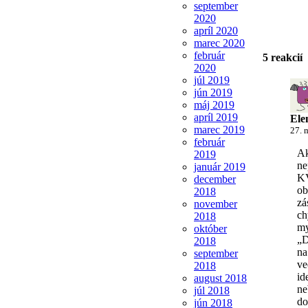
september
2020
apríl 2020
marec 2020
február
5 reakcií
2020
júl 2019
jún 2019
máj 2019
apríl 2019
Ele
marec 2019
27. 
február
Ak
2019
ne
január 2019
KV
december
ob
2018
zá
november
ch
2018
my
október
„D
2018
na
september
ve
2018
id
august 2018
ne
júl 2018
do
jún 2018