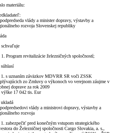
slo materiálu:
edkladateľ:
 podpredseda vlády a minister dopravy, výstavby a
gionálneho rozvoja Slovenskej republiky
áda
 schvaľuje
 1. Program revitalizácie železničných spoločností;
 súhlasí
 1. s uznaním záväzkov MDVRR SR voči ZSSK
plývajúcich zo Zmluvy o výkonoch vo verejnom záujme v
obnej doprave za rok 2009
 výške 17 042 tis. Eur
 ukladá
 podpredsedovi vlády a ministrovi dopravy, výstavby a
gionálneho rozvoja
 1. zabezpečiť pred konečným vstupom strategického
vestora do Železničnej spoločnosti Cargo Slovakia, a. s.,