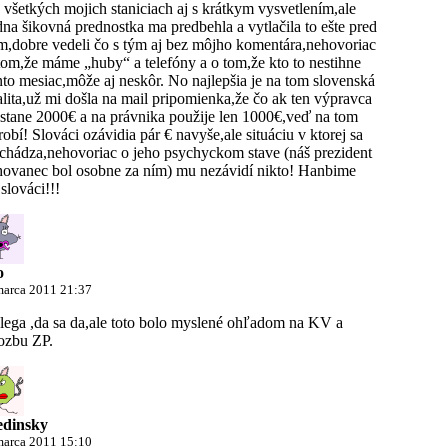
 všetkých mojich staniciach aj s krátkym vysvetlením,ale
dna šikovná prednostka ma predbehla a vytlačila to ešte pred
m,dobre vedeli čo s tým aj bez môjho komentára,nehovoriac
tom,že máme „huby“ a telefóny a o tom,že kto to nestihne
nto mesiac,môže aj neskôr. No najlepšia je na tom slovenská
alita,už mi došla na mail pripomienka,že čo ak ten výpravca
stane 2000€ a na právnika použije len 1000€,veď na tom
robí! Slováci ozávidia pár € navyše,ale situáciu v ktorej sa
chádza,nehovoriac o jeho psychyckom stave (náš prezident
ovanec bol osobne za ním) mu nezávidí nikto! Hanbime
,slováci!!!
o
marca 2011 21:37
lega ,da sa da,ale toto bolo myslené ohľadom na KV a
ozbu ZP.
edinsky
marca 2011 15:10