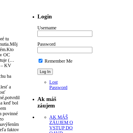
Login
Username
ré tu
nutia.Môj
Password
 tém.Kto
i v OC
ntuje (…
Remember Me
. – KV
Z
chu ba
Lost
lesť a
Password
osť
né,potvrdil
Ak máš
 a keď bol
záujem
íjem
 a povinné
AK MÁŠ
zo
ZÁUJEM O
 navýšením
VSTUP DO
eľa faktov