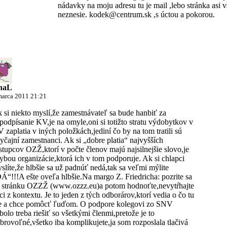
nádavky na moju adresu tu je mail ,lebo stránka asi 
neznesie. kodek@centrum.sk ,s úctou a pokorou.
naL
marca 2011 21:21
 si niekto myslí,že zamestnávateľ sa bude hanbiť za
podpísanie KV,je na omyle,oni si totižto stratu výdobytkov v
 zaplatia v iných položkách,jediní čo by na tom tratili sú
yčajní zamestnanci. Ak si „dobre platia“ najvyšších
stupcov OZŽ,ktorí v počte členov majú najsilnejšie slovo,je
ybou organizácie,ktorá ich v tom podporuje. Ak si chlapci
slíte,že hlbšie sa už padnúť nedá,tak sa veľmi mýlite
Á“!!!A ešte oveľa hlbšie.Na margo Z. Friedricha: pozrite sa
 stránku OZZŽ (www.ozzz.eu)a potom hodnoťte,nevytŕhajte
ci z kontextu. Je to jeden z tých odborárov,ktorí vedia o čo tu
e a chce pomôcť ľuďom. O podpore kolegovi zo SNV
bolo treba riešiť so všetkými členmi,pretože je to
brovoľné,všetko iba komplikujete,ja som rozposlala tlačivá