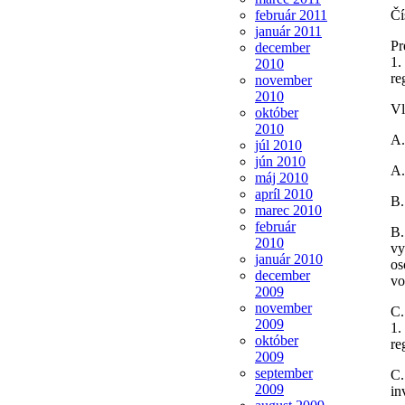
február 2011
Čí
január 2011
Pr
december
1.
2010
re
november
2010
Vl
október
2010
A.
júl 2010
jún 2010
A.
máj 2010
apríl 2010
B.
marec 2010
február
B.
2010
vy
január 2010
os
december
vo
2009
november
C.
2009
1.
október
re
2009
september
C.
2009
in