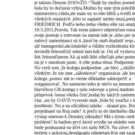
je takisto členom ZOOvŽD :“Štajk by možno pomoh
bola by to dočasná výhra.Možno by sme tým položil
ministerstvo,vládu,ale malo by to ešte hlbší a tvrdší 
všetkých ostatných ,lebo to zaplatiť niekto musí,pre
FRIEDRICH. Podľa neho treba všetko ešte raz analy
10.3.2011,Pravda. Tak tomu pánovi odporučam roza
svoje postoje a zotrvanie na mieste kde je ,lebo pre 
radový zamestnanci sú ti ,ktorí by mali doplatiť resp.
zlé managerské,akcionárské a vládne rozhodnutia kt
doviedli železničný sektor tam kde je. On už vystavu
šek železničiarom.Ak aj naši lídri zdieľajú jeho posto
mi je v mnohom jasne. A ešte jedna téma: Podporme
No veril som ,že kolegu podporime „an bloc „,ukáž
všetkým ,že nie sme „sálonkova“ organizácia ,ale ke
kolegu ,pomoc tak to vieme dôkladne zabezpečiť a
zorganizovať. No namiesto toho je niečo na intranet
hlavičkou GR,kolega z uzla oslovuje a prosí mailom
príspevok /tomu všetka česť,bodaj by takých zaniet
viac ,asi by OAVD vyzeralo inak ,bola by značka s 
kreditom/. No a na oficiálnej stánke – skapal pes. Bo
prejednané na Rep.rade? A prečo to do dnešného dňa
výstup smerom k členskej základni? Má s týmto niek
problem? Ja budem prvý ktorý uvedie na stránke su
bude poukazaná na účet cez našu MÚS. Na záver :Kr
beriem s pokorou,demágogiu odmietam.Kto má zauj