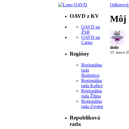
Odborová 
OAVD z KV
Môj 
OAVD na
ŽSR
OAVD na
Cargo
dofo
15. marca 2
Regióny
Regionálna
rada
Bratislava
Regionálna
rada Košice
Regionálna
rada Žilina
Regionálna
rada Zvolen
Republiková
rada