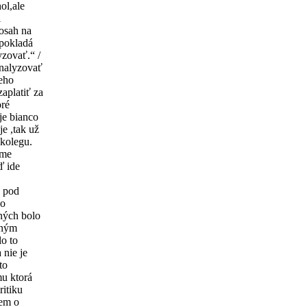
ol,ale
i
dosah na
dpokladá
zovať.“ /
nalyzovať
neho
zaplatiť za
oré
je bianco
je ,tak už
 kolegu.
eme
ď ide
e pod
 o
ených bolo
iným
lo to
 nie je
to
mu ktorá
itiku
em o