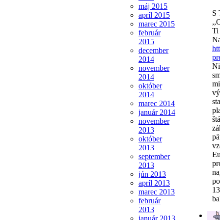
máj 2015
S 
apríl 2015
,,
marec 2015
Ti
február
Na
2015
ht
december
pr
2014
Ni
november
sm
2014
mi
október
vý
2014
st
marec 2014
pl
január 2014
št
november
zá
2013
pä
október
vz
2013
Eu
september
pr
2013
na
jún 2013
po
apríl 2013
13
marec 2013
ba
február
2013
január 2013