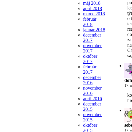
po
máj 2018
je
apríl 2018
tý
marec 2018
o 
február
te
2018
re
január 2018
do
december
za
2017
na
november
Ch
2017
sa
október
2017
február
2017
december
dof
2016
17. 
november
2016
ko
apríl 2016
hr
december
2015
november
2015
október
seb
2015
17. 