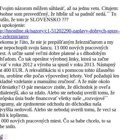
Tvojim názorom môžem súhlasiť, až na jednu vetu. Citujem:
Osobne som presvedčený, že hlbšie už sa padnúť nedá.´´ To
 ušlo, že toto je SLOVENSKO ???
 upokojenie:
tp://hnonline.sk/nazory/c1-51202290-zaplavy-dobrych-sprav-
e-zelezniciarov
ekomu je ľúto, že nie je prepúšťaným železničiarom a my
e nepochopili svoju šancu. 13 000 nových pracovných
est. A určite samé veľmi dobre platené a s dlhodobým
hľadom. Čo tak operátor výrobnej linky, ktorá sa začne
avať v roku 2012 a výroba sa spustí v roku 2013. Nástupný
at 400 EUR. A rekvalifikáciu si s pomocou tohto úžasného
átu, urobíme ešte počas výpovednej lehoty. Veď požadujú len
kladné vzdelanie a manuálnu zručnosť. A že máte okolo
ťdesiatky? O pár mesiacov zistíte, že dôchodok je oveľa
dialenejší, ako sa zdalo. Alebo ste nebodaj uverili tomu, že
rópska únia bude financovať všetky naše ,,rozvojové´´
ogramy, ale zjednotenie odchodu do dôchodku naša
jvyššia nedovolí. Alebo ste nebodaj uverili tomu, že veci sa
hli k lepšiemu.
 000 nových pracovných miest. Čo sa babe chcelo, to sa
be snilo.