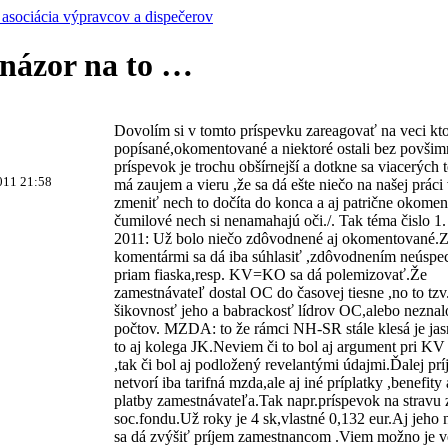
asociácia výpravcov a dispečerov
názor na to …
Dovolím si v tomto príspevku zareagovať na veci kto
popísané,okomentované a niektoré ostali bez povšim
príspevok je trochu obšírnejší a dotkne sa viacerých
011 21:58
má zaujem a vieru ,že sa dá ešte niečo na našej prác
zmeniť nech to dočíta do konca a aj patrične okome
čumilové nech si nenamahajú oči./. Tak téma čislo 1
2011: Už bolo niečo zdôvodnené aj okomentované.
komentármi sa dá iba súhlasiť ,zdôvodnením neúspe
priam fiaska,resp. KV=KO sa dá polemizovať.Že
zamestnávateľ dostal OC do časovej tiesne ,no to tzv.
šikovnosť jeho a babrackosť lídrov OC,alebo neznal
počtov. MZDA: to že rámci NH-SR stále klesá je jas
to aj kolega JK.Neviem či to bol aj argument pri KV
,tak či bol aj podložený revelantými údajmi.Ďalej pr
netvorí iba tarifná mzda,ale aj iné príplatky ,benefity
platby zamestnávateľa.Tak napr.príspevok na stravu 
soc.fondu.Už roky je 4 sk,vlastné 0,132 eur.Aj jeho
sa dá zvýšiť príjem zamestnancom .Viem možno je v