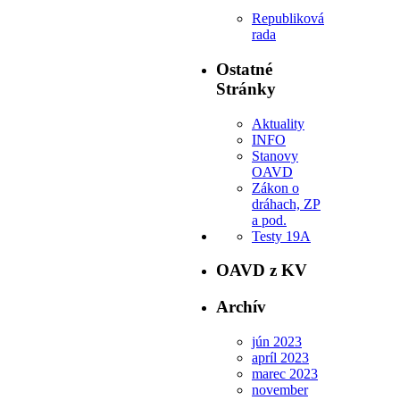
Republiková
rada
Ostatné
Stránky
Aktuality
INFO
Stanovy
OAVD
Zákon o
dráhach, ZP
a pod.
Testy 19A
OAVD z KV
Archív
jún 2023
apríl 2023
marec 2023
november