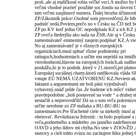
proti ,ale aj maličkosti robia veľké veci.A možno by 
veľmi vhodné pozrieť použitie soc.fondu na úrovn
tam veľmi zaujímavé numera. Ďalej hrozba účinnosti
ZP/Zákonník práce/.Osobné som presvedčený,že hlbš
padnúť nedá.Poviem,prečo no v Česku na ČD tiež b
ZP po KV keď jedna OC nepodpísala KZ a ich KZ je
ZP oveľa štedrejšia ako naša na ŽSR.Ale aj v Česku
zamestnávateľ eminentný zaujem podpísať KZ.A vie
No aj zamestnávateľ je v rôznych europských
organizáciach,musí splnať rôzne podmienky pri
ratingoch,hodnoteniach a určite mu nepridá na imidž
vierohodnosti,hlavne na europských forách,ak naňho
poukážu,že je to podnik ,ktorý v 21.storočí,pri platno
Europskej sociálnej charty,ktorú ratifikovala vláda S
vstupe EÚ NEMÁ UZATVORENÚ KZ.Neviem ak
faktami a argumentami ste boli páni vyjednávači
vybavený,snáď príde čas ,že budeme ich môcť vidie
pravdepodobne „boli postavené na vode “ a druhej s
nestačili a nepresvedčili! Dá sa o tom veľa polemizo
určite nerobme zo ZP stašiaka a BU-BU-BU na
zamestnancov.Pre šľachetné ciele sa niekedy musí aj
obetovať. Revitalizacia železníc : tu bolo popísané 
veľa,podnetného a múdreho ,no jasného zadefinovan
OAVD a jeho lídrov mi chýba.No sme v ZOOvŽD 
stanovy a cieli tohto zväzu no zacitujem lídra jednej