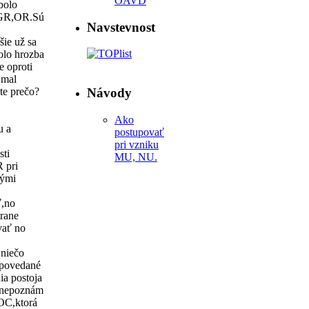
OAVD
bolo
i GR,OR.Sú
Navstevnost
ie už sa
olo hrozba
 oproti
 mal
te prečo?
Návody
Ako
u a
postupovať
pri vzniku
sti
MU, NU.
R pri
ými
ť,no
trane
vať no
 niečo
a povedané
ia postoja
,nepoznám
 OC,ktorá