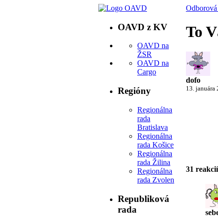
Odborová 
OAVD z KV
To V
OAVD na
ŽSR
OAVD na
Cargo
dofo
13. januára
Regióny
Regionálna
rada
Bratislava
Regionálna
rada Košice
Regionálna
rada Žilina
31 reakcií
Regionálna
rada Zvolen
Republiková
rada
seb