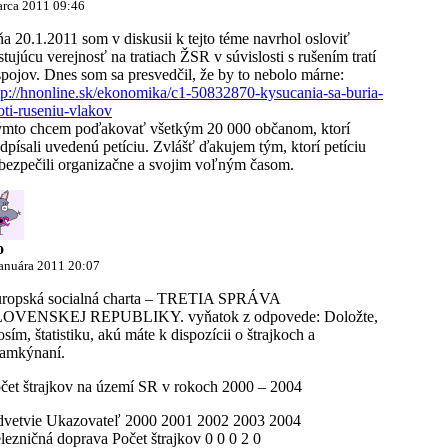
arca 2011 09:46
a 20.1.2011 som v diskusii k tejto téme navrhol osloviť
stujúcu verejnosť na tratiach ŽSR v súvislosti s rušením tratí
spojov. Dnes som sa presvedčil, že by to nebolo márne:
tp://hnonline.sk/ekonomika/c1-50832870-kysucania-sa-buria-
oti-ruseniu-vlakov
mto chcem poďakovať všetkým 20 000 občanom, ktorí
dpísali uvedenú petíciu. Zvlášť ďakujem tým, ktorí petíciu
bezpečili organizačne a svojim voľným časom.
o
januára 2011 20:07
ropská socialná charta – TRETIA SPRÁVA
OVENSKEJ REPUBLIKY. vyňatok z odpovede: Doložte,
osím, štatistiku, akú máte k dispozícii o štrajkoch a
amkýnaní.
čet štrajkov na území SR v rokoch 2000 – 2004
vetvie Ukazovateľ 2000 2001 2002 2003 2004
lezničná doprava Počet štrajkov 0 0 0 2 0