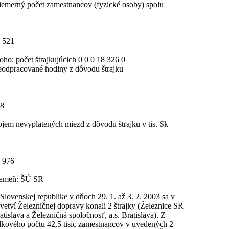
iemerný počet zamestnancov (fyzické osoby) spolu
 521
toho: počet štrajkujúcich 0 0 0 18 326 0
odpracované hodiny z dôvodu štrajku
8
jem nevyplatených miezd z dôvodu štrajku v tis. Sk
 976
ameň: ŠÚ SR
Slovenskej republike v dňoch 29. 1. až 3. 2. 2003 sa v
vetví Železničnej dopravy konali 2 štrajky (Železnice SR
atislava a Železničná spoločnosť, a.s. Bratislava). Z
lkového počtu 42,5 tisíc zamestnancov v uvedených 2