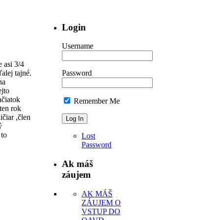
Login
Username
 asi 3/4
alej tajné.
Password
na
ejto
ačiatok
Remember Me
ten rok
čiar ,člen
ý
 to
Lost
Password
Ak máš
záujem
AK MÁŠ
ZÁUJEM O
VSTUP DO