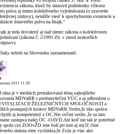
ovenskej republiky vo svojom článku 37 ods. 4. Preto
existencia zákona, ktorý by stanovil podmienky výkonu
hto práva aj mimo kolektívneho vyjednávania (o uzavretie
lektívnej zmluvy), nemôže viesť k spochybneniu existencie a
alizácie ústavného práva na štrajk.“
rajk je teda dovolený aj nad rámec zákona o kolektívnom
jednávaní (zákona č. 2/1991 Zb. v znení neskorších
edpisov).
luky neboli na Slovensku zaznamenané.
o
januára 2011 11:30
 rána je v mediách pretraktovaná téma zajtrajšieho
kovania MDVaRR s predstaviteľmi VÚC a aj odborármi o
EVITALIZACII ŽELEZNIĆNÝCH SPOLOČNOSTI a
lších postupných krokov MDVaRR.Verím,že túto správu
chytili aj kompetentný z OC.Nie veľmi verím ,že sa tam
stane zastupca našej OC -OAVD.Ale keď nie tak je potrebné
y spolu cez ZOOvŽD sme boli pri tom aj my!Z čiste
ávneho statusu mne vychádza,že Zväz je viac ako