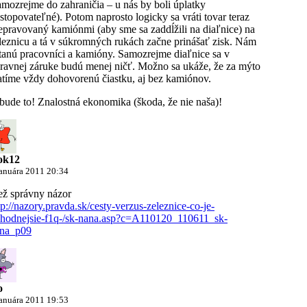
amozrejme do zahraničia – u nás by boli úplatky
stopovateľné). Potom naprosto logicky sa vráti tovar teraz
epravovaný kamiónmi (aby sme sa zaddĺžili na diaľnice) na
leznicu a tá v súkromných rukách začne prinášať zisk. Nám
tanú pracovníci a kamióny. Samozrejme diaľnice sa v
ravnej záruke budú menej ničť. Možno sa ukáže, že za mýto
atíme vždy dohovorenú čiastku, aj bez kamiónov.
bude to! Znalostná ekonomika (škoda, že nie naša)!
ok12
januára 2011 20:34
ež správny názor
tp://nazory.pravda.sk/cesty-verzus-zeleznice-co-je-
hodnejsie-f1q-/sk-nana.asp?c=A110120_110611_sk-
na_p09
o
januára 2011 19:53