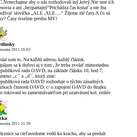
.Nenechajme aby o nás rozhodovali iný,krivý.Nie sme ich
enovia a ani „bezpartajný“Prichádza čas konať a nie iba
užívať slovíčka „ALE ,ALE….“ Žijeme zlé časy.A čo sú
sy? Časy tvoríme predsa MY!
edinsky
januára 2011 16:03
slal som to. Na každú adresu, každý článok.
ipájam sa k dofovi aj v tom , že treba zvolať mimoriadnu
publikovú radu OAVD, na základe článku 10, bod 7,
smeno ,,c´´ a ,,d´´, ktorý znie:
publiková rada OAVD rozhoduje o týchto zásadných
ázkach činnosti OAVD: c/ o zapojení OAVD do štrajku
 o rokovaní so zamestnávateľom pri uzatváraní kol. zmlúv
cka
januára 2011 21:50
leznice sa cieľavedome vedú ku krachu, aby sa predali