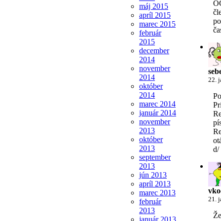
OC
máj 2015
čl
apríl 2015
po
marec 2015
ča
február
2015
december
2014
november
seb
2014
22. 
október
2014
Po
marec 2014
Pr
január 2014
Re
november
pí
2013
Re
október
ot
2013
d/
september
2013
jún 2013
apríl 2013
vko
marec 2013
21. 
február
2013
Že
január 2013