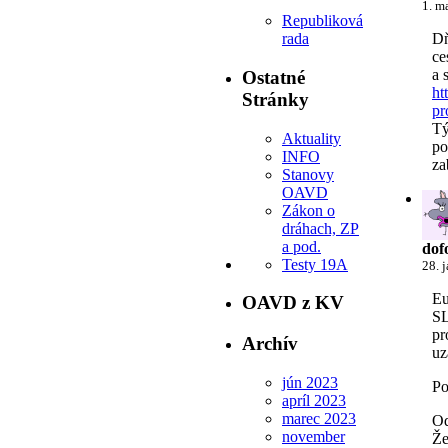
1. m
Republiková
rada
Dň
ce
a 
Ostatné
ht
Stránky
pr
Tý
Aktuality
po
INFO
za
Stanovy
OAVD
Zákon o
dráhach, ZP
a pod.
dof
Testy 19A
28. 
Eu
OAVD z KV
SL
pr
Archív
uz
jún 2023
Po
apríl 2023
marec 2023
Od
november
Že