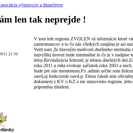
asociácia výpravcov a dispečerov
ám len tak neprejde !
V tom infe regionu ZVOLEN sú informácie ktoré vie
zamestnancov a to čo nás všetkých zaujíma je asi naď
Veril som ,že hlavným motívom dnešneho stretnutia 
 2011 21:50
najvyššej úrovni bude minimálne to čo je v nadpise t
témy.Revitalizácia železníc je témou dnešných dní.Z
roka 2011 u mňa evokuje začiatok roka 2003 a nech 
bude pre nás mementom.P.s .admin určite som železni
oavd,aj funkcionár oavd.p. Elena čakali sme oficialn
dokument z KV o KZ a nie stanovisko regionu ,lebo
pripomína disident.
edinsky