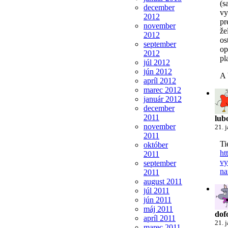
(s
december
vy
2012
pr
november
že
2012
os
september
op
2012
pl
júl 2012
jún 2012
A 
apríl 2012
marec 2012
január 2012
december
2011
lub
november
21. 
2011
Ti
október
ht
2011
vy
september
na
2011
august 2011
júl 2011
jún 2011
máj 2011
dof
apríl 2011
21. 
marec 2011