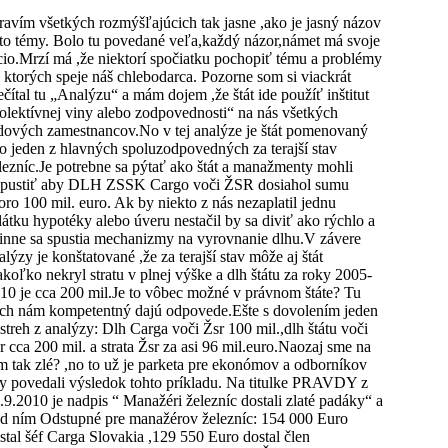
ravím všetkých rozmýšľajúcich tak jasne ,ako je jasný názov
jto témy. Bolo tu povedané veľa,každý názor,námet má svoje
cio.Mrzí má ,že niektorí spočiatku pochopiť tému a problémy
 ktorých speje náš chlebodarca. Pozorne som si viackrát
ečítal tu „Analýzu“ a mám dojem ,že štát ide použíť inštitut
olektívnej viny alebo zodpovednosti“ na nás všetkých
dových zamestnancov.No v tej analýze je štát pomenovaný
o jeden z hlavných spoluzodpovedných za terajší stav
lezníc.Je potrebne sa pýtať ako štát a manažmenty mohli
pustiť aby DLH ZSSK Cargo voči ŽSR dosiahol sumu
oro 100 mil. euro. Ak by niekto z nás nezaplatil jednu
látku hypotéky alebo úveru nestačil by sa diviť ako rýchlo a
inne sa spustia mechanizmy na vyrovnanie dlhu.V závere
alýzy je konštatované ,že za terajší stav môže aj štát
akoľko nekryl stratu v plnej výške a dlh štátu za roky 2005-
10 je cca 200 mil.Je to vôbec možné v právnom štáte? Tu
ch nám kompetentný dajú odpovede.Ešte s dovolením jeden
streh z analýzy: Dlh Carga voči Žsr 100 mil.,dlh štátu voči
r cca 200 mil. a strata Žsr za asi 96 mil.euro.Naozaj sme na
m tak zlé? ,no to už je parketa pre ekonómov a odborníkov
y povedali výsledok tohto príkladu. Na titulke PRAVDY z
.9.2010 je nadpis “ Manažéri železníc dostali zlaté padáky“ a
d ním Odstupné pre manažérov železníc: 154 000 Euro
stal šéf Carga Slovakia ,129 550 Euro dostal člen