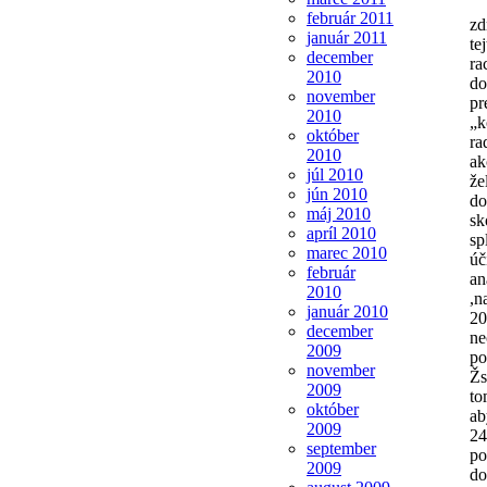
február 2011
zd
január 2011
te
december
ra
2010
do
november
pr
2010
„k
október
ra
2010
ak
júl 2010
že
jún 2010
do
máj 2010
sk
apríl 2010
sp
marec 2010
úč
február
an
2010
,n
január 2010
20
december
ne
2009
po
november
Žs
2009
to
október
ab
2009
24
september
po
2009
do