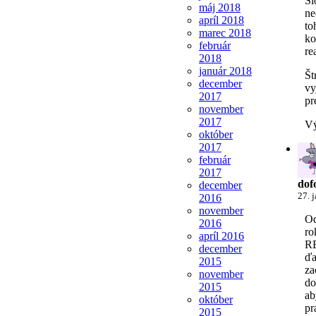
Sl
máj 2018
ne
apríl 2018
to
marec 2018
ko
február
re
2018
január 2018
Št
december
vy
2017
pr
november
2017
Vý
október
2017
február
2017
dof
december
27. 
2016
november
Od
2016
ro
apríl 2016
R
december
ďa
2015
za
november
do
2015
ab
október
pr
2015