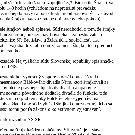
ganizáciách sa do štrajku zapojilo 18,3 tisíc osôb. Štrajk trval
olu 148 hodín (vzhľadom na nepretržitú prevádzku
lezničnej dopravy sa počet hodín neodpracovaných z dôvodu
nania štrajku uvádza vrátane dní pracovného pokoja).
ele štrajkov neboli splnené. Súd nerozhodol o tom, že štrajky
li nezákonné, pretože navrhovatelia – zamestnávatelia
eleznice SR Bratislava a Železničná spoločnosť, a.s.
atislava) stiahli žalobu o nezákonnosti štrajku, teda predmet
oru zanikol.
zsudok Najvyššieho súdu Slovenskej republiky spis značka
Co 10/98:
zsudok bol vynesený v spore o nezákonnosť štrajku
mestnancov Bábkového divadla Nitra, ktorí štrajkovali za
inavrátenie právnej subjektivity divadlu a opätovné
menovanie pôvodného riaditeľa divadla do funkcie, teda
ktiež mimo problematiky kolektívneho vyjednávania.
lobca žiadal aby súd vyhlásil štrajk ako nezákonný, lebo sa
uskutočnil podľa zákona o kolektívnom vyjednávaní.
rok rozsudku NS SR:
rávo na štrajk každému občanovi SR zaručuje Ústava