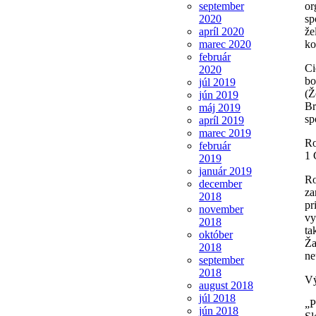
september
or
2020
sp
apríl 2020
že
marec 2020
ko
február
Ci
2020
bo
júl 2019
(Ž
jún 2019
Br
máj 2019
sp
apríl 2019
marec 2019
Ro
február
1 
2019
január 2019
Ro
december
za
2018
pr
november
vy
2018
ta
október
Ža
2018
ne
september
2018
Vý
august 2018
júl 2018
„P
jún 2018