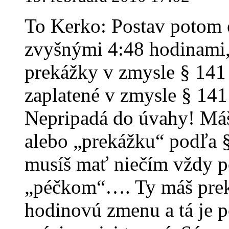
To Kerko: Postav potom o
zvyšnými 4:48 hodinami, 
prekážky v zmysle § 141
zaplatené v zmysle § 14
Nepripadá do úvahy! Máš 
alebo „prekážku“ podľa 
musíš mať niečím vždy p
„péčkom“…. Ty máš preká
hodinovú zmenu a tá je 