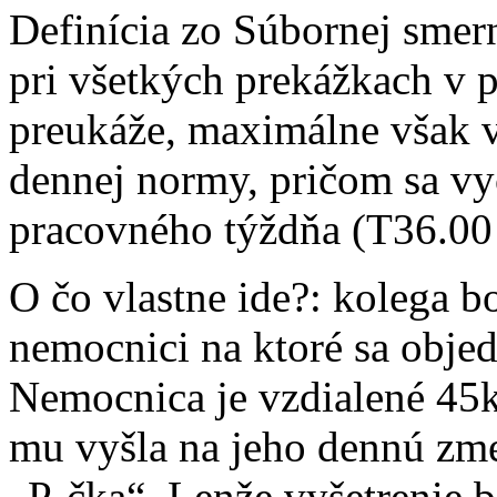
Definícia zo Súbornej smer
pri všetkých prekážkach v p
preukáže, maximálne však v
dennej normy, pričom sa v
pracovného týždňa (T36.00 
O čo vlastne ide?: kolega bo
nemocnici na ktoré sa objed
Nemocnica je vzdialené 45
mu vyšla na jeho dennú zme
„P-čka“. Lenže vyšetrenie b