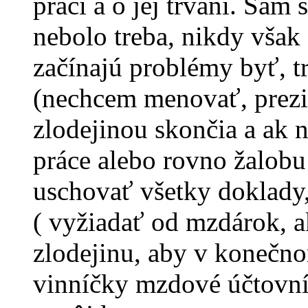
práci a o jej trvaní. Sám 
nebolo treba, nikdy však
začínajú problémy byť, t
(nechcem menovať, prezid
zlodejinou skončia a ak n
práce alebo rovno žalobu
uschovať všetky doklady
( vyžiadať od mzdárok, a
zlodejinu, aby v konečno
vinníčky mzdové účtovníčk