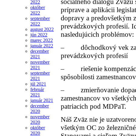
sociálneho dialógu Zväzu s
2022
október
príprave a aplikácii legisl
2022
dopravy a predovšetkým 
september
2022
prevádzkových profesií. I
august 2022
nasledujúcich problémov:
jún 2022
marec 2022
január 2022
– dôchodkový vek zam
december
prevádzkových profesií
2021
november
– riešenie kompenzácií z
2021
september
spôsobilosti zamestnancov
2021
júl 2021
– zmierňovanie dopadu r
február
2021
zamestnancov vo všetkých
január 2021
patriacich pod MDPaT.
december
2020
november
Náš Zväz nie je uzatvoreno
2020
všetkým OC zo železničnéh
október
2020
Stanovami a cieľom Zväzu