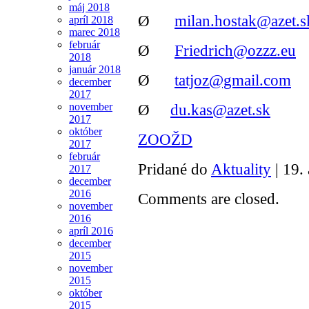
máj 2018
Ø
milan.hostak@azet.s
apríl 2018
marec 2018
február
Ø
Friedrich@ozzz.eu
2018
január 2018
Ø
tatjoz@gmail.com
december
2017
Ø
du.kas@azet.sk
november
2017
október
ZOOŽD
2017
február
Pridané do
Aktuality
| 19.
2017
december
2016
Comments are closed.
november
2016
apríl 2016
december
2015
november
2015
október
2015