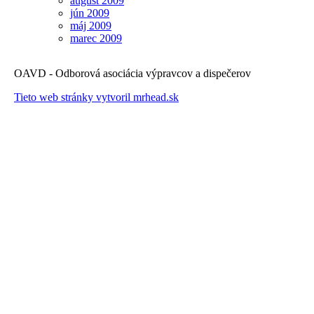
august 2009
jún 2009
máj 2009
marec 2009
OAVD - Odborová asociácia výpravcov a dispečerov
Tieto web stránky vytvoril mrhead.sk