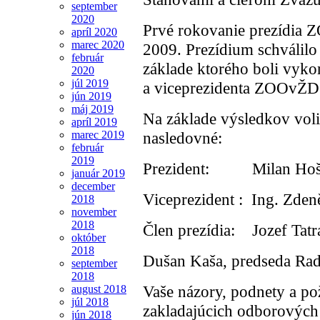
september
2020
Prvé rokovanie prezídia 
apríl 2020
marec 2020
2009. Prezídium schválilo
február
základe ktorého boli vyko
2020
júl 2019
a viceprezidenta ZOOvŽD
jún 2019
máj 2019
Na základe výsledkov vol
apríl 2019
nasledovné:
marec 2019
február
2019
Prezident: Milan Hoštá
január 2019
december
Viceprezident : Ing. Zde
2018
november
2018
Člen prezídia: Jozef Tat
október
2018
Dušan Kaša, predseda Ra
september
2018
Vaše názory, podnety a po
august 2018
júl 2018
zakladajúcich odborových c
jún 2018