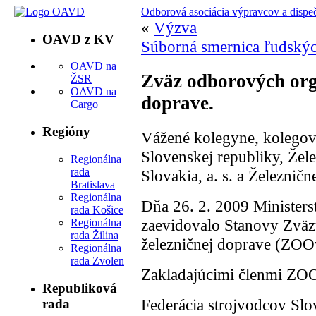
Odborová asociácia výpravcov a dispe
«
Výzva
OAVD z KV
Súborná smernica ľudský
OAVD na
Zväz odborových orga
ŽSR
OAVD na
doprave.
Cargo
Regióny
Vážené kolegyne, kolegovi
Slovenskej republiky, Žel
Regionálna
rada
Slovakia, a. s. a Železničn
Bratislava
Regionálna
Dňa 26. 2. 2009 Ministers
rada Košice
zaevidovalo Stanovy Zväz
Regionálna
rada Žilina
železničnej doprave (ZO
Regionálna
rada Zvolen
Zakladajúcimi členmi ZOO
Republiková
Federácia strojvodcov Slo
rada