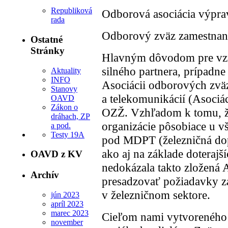
Republiková
Odborová asociácia výpr
rada
Odborový zväz zamestnan
Ostatné
Stránky
Hlavným dôvodom pre vzni
silného partnera, prípadne
Aktuality
INFO
Asociácii odborových zvä
Stanovy
a telekomunikácií (Asociác
OAVD
Zákon o
OZŽ. Vzhľadom k tomu, že
dráhach, ZP
organizácie pôsobiace u v
a pod.
Testy 19A
pod MDPT (železničná dop
ako aj na základe doterajš
OAVD z KV
nedokázala takto zložená 
Archív
presadzovať požiadavky z
v železničnom sektore.
jún 2023
apríl 2023
marec 2023
Cieľom nami vytvoreného
november